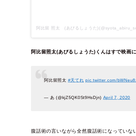
阿比留 照太 (あびるしょうた)(@syota_abiru
阿比留照太(あびるしょうた)くんはすで映画
阿比留照太
#天てれ
pic.twitter.com/bWNeu
— あ (@kjZ5QK0St9HsDjn)
April 7, 2020
腹話術の言いながら全然腹話術になっていな