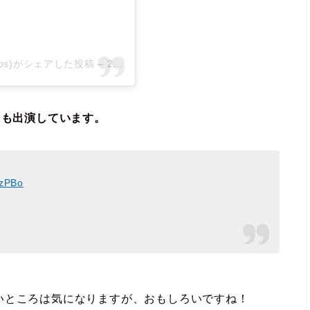
_sos)がシェアした投稿
–
2020年 3月月8日午前12時36分PST
にも出演しています。
8zPBo
いところは気になりますが、おもしろいですね！