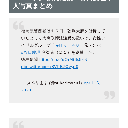
人写真まとめ
福岡県警西署は１６日、乾燥大麻を所持して
いたとして大麻取締法違反の疑いで、女性ア
イドルグループ「
#ＨＫＴ４８
」元メンバー
#谷口愛理
容疑者（２１）を逮捕した。
徳島新聞
https://t.co/eOrMt3x54N
pic.twitter.com/BVRBZCVyp6
— スベリます (@suberimasu1)
April 16,
2020