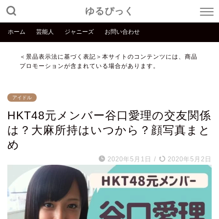
ゆるぴっく
ホーム
芸能人
ジャニーズ
お問い合わせ
＜景品表示法に基づく表記＞本サイトのコンテンツには、商品
プロモーションが含まれている場合があります。
アイドル
HKT48元メンバー谷口愛理の交友関係
は？大麻所持はいつから？顔写真まと
め
2020年5月1日
/
2020年5月2日