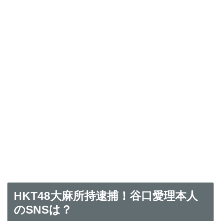
HKT48大麻所持逮捕！谷口愛理本人
のSNSは？