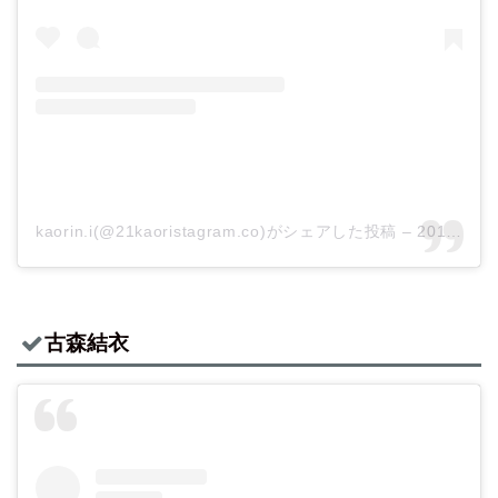
kaorin.i(@21kaoristagram.co)がシェアした投稿
–
2019年 5月月27日午前6時00分PDT
古森結衣