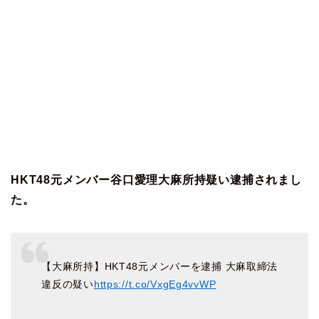
HKT48元メンバー谷口愛理大麻所持疑い逮捕されまし
た。
【大麻所持】HKT48元メンバーを逮捕 大麻取締法
違反の疑い
https://t.co/VxgEg4vvWP