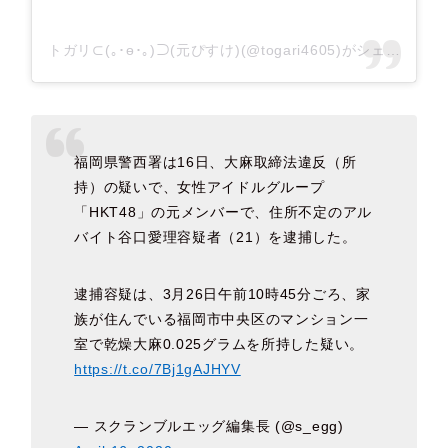
トガリ⊂(｡･ө･｡)⊃(元ぴすけ)(@togari4605)がシェアした投稿
福岡県警西署は16日、大麻取締法違反（所
持）の疑いで、女性アイドルグループ
「HKT48」の元メンバーで、住所不定のアル
バイト谷口愛理容疑者（21）を逮捕した。
逮捕容疑は、3月26日午前10時45分ごろ、家
族が住んでいる福岡市中央区のマンション一
室で乾燥大麻0.025グラムを所持した疑い。
https://t.co/7Bj1gAJHYV
— スクランブルエッグ編集長 (@s_egg)