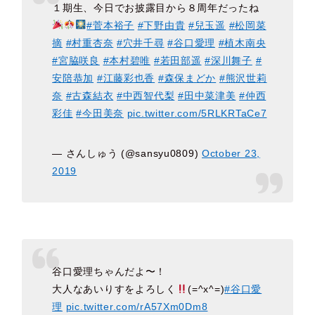
１期生、今日でお披露目から８周年だったね
#菅本裕子
#下野由貴
#兒玉遥
#松岡菜
摘
#村重杏奈
#穴井千尋
#谷口愛理
#植木南央
#宮脇咲良
#本村碧唯
#若田部遥
#深川舞子
#
安陪恭加
#江藤彩也香
#森保まどか
#熊沢世莉
奈
#古森結衣
#中西智代梨
#田中菜津美
#仲西
彩佳
#今田美奈
pic.twitter.com/5RLKRTaCe7
— さんしゅう (@sansyu0809)
October 23,
2019
谷口愛理ちゃんだよ〜！
大人なあいりすをよろしく
(=^x^=)
#谷口愛
理
pic.twitter.com/rA57Xm0Dm8