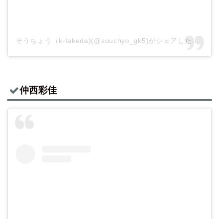
そうちょう（k-takeda)(@souchyo_gk5)がシェアした投稿
–
仲西彩佳