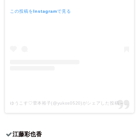
この投稿をInstagramで見る
ゆうこす♡菅本裕子(@yukos0520)がシェアした投稿
–
2020
江藤彩也香