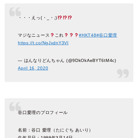
・・・えっ(・_・;)
マジなニュース
これ
#HKT48
#谷口愛理
https://t.co/NgJxdnY3VI
— はんなりどんちゃん (@9DkOkAeBYT6tM4c)
April 16, 2020
谷口愛理のプロフィール
名前：谷口 愛理（たにぐち あいり）
生年月日：1999年3月14日