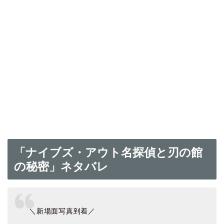
「ナイブズ・アウト名探偵と刃の館
の秘密」ネタバレ
＼新場面写真到着／