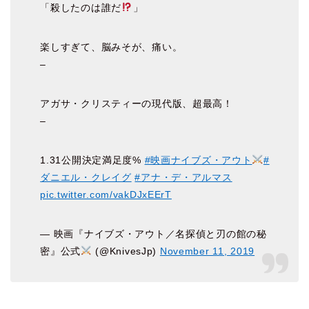
「殺したのは誰だ
」
楽しすぎて、脳みそが、痛い。
–
アガサ・クリスティーの現代版、超最高！
–
1.31公開決定満足度%
#映画ナイブズ・アウト
#
ダニエル・クレイグ
#アナ・デ・アルマス
pic.twitter.com/vakDJxEErT
— 映画『ナイブズ・アウト／名探偵と刃の館の秘
密』公式
(@KnivesJp)
November 11, 2019