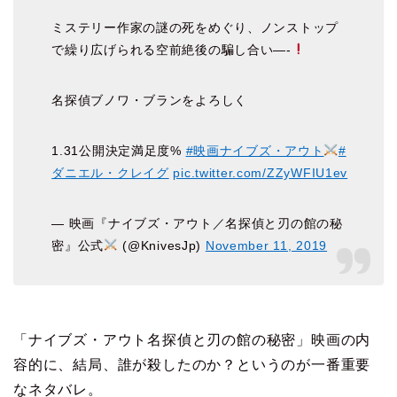
ミステリー作家の謎の死をめぐり、ノンストップ
で繰り広げられる空前絶後の騙し合い—-
名探偵ブノワ・ブランをよろしく️
1.31公開決定満足度%
#映画ナイブズ・アウト
#
ダニエル・クレイグ
pic.twitter.com/ZZyWFIU1ev
— 映画『ナイブズ・アウト／名探偵と刃の館の秘
密』公式
(@KnivesJp)
November 11, 2019
「ナイブズ・アウト名探偵と刃の館の秘密」映画の内
容的に、結局、誰が殺したのか？というのが一番重要
なネタバレ。