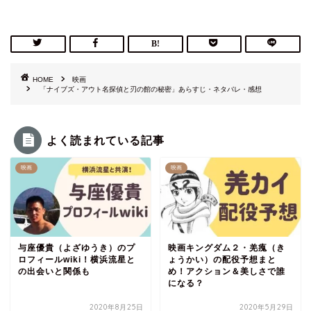
HOME
映画
「ナイブズ・アウト名探偵と刃の館の秘密」あらすじ・ネタバレ・感想
よく読まれている記事
映画
映画
与座優貴（よざゆうき）のプ
映画キングダム２・羌瘣（き
ロフィールwiki！横浜流星と
ょうかい）の配役予想まと
の出会いと関係も
め！アクション＆美しさで誰
になる？
2020年8月25日
2020年5月29日