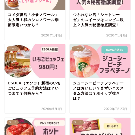
コメダ復活「小倉ノワール」
つぶれない店「シャトレー
大人気！和のシロノワール季
ゼ」のスイーツはコンビニ以
節限定いつから？
上？人気の秘密徹底調査！
2020年5月1日
2020年5月1日
フード
フード
ESOLA（エソラ）新宿のいち
ジューシーピーチフラペチー
ごビュッフェ予約方法は？い
ノはおいしい？まずい？カス
つまで？何時から？
タム方法は？ホイップ抜き
は？
2020年5月1日
2020年7月23日
フード
フード