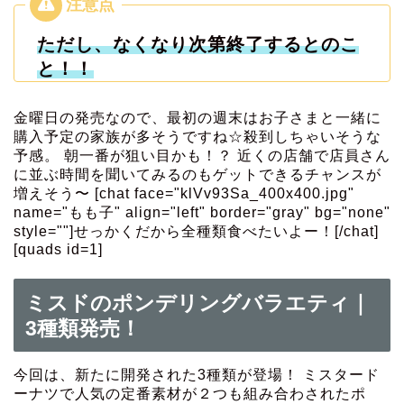
ただし、なくなり次第終了するとのこ
と！！
金曜日の発売なので、最初の週末はお子さまと一緒に
購入予定の家族が多そうですね☆殺到しちゃいそうな
予感。 朝一番が狙い目かも！？ 近くの店舗で店員さん
に並ぶ時間を聞いてみるのもゲットできるチャンスが
増えそう〜 [chat face="klVv93Sa_400x400.jpg"
name="もも子" align="left" border="gray" bg="none"
style=""]せっかくだから全種類食べたいよー！[/chat]
[quads id=1]
ミスドのポンデリングバラエティ｜
3種類発売！
今回は、新たに開発された3種類が登場！ ミスタード
ーナツで人気の定番素材が２つも組み合わされたポ