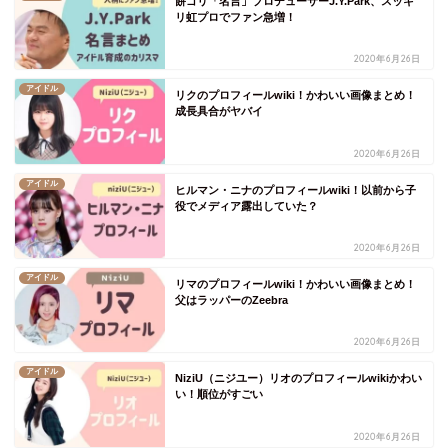
餅ゴリ「名言」プロデューサーJ.Y.Park、スッキ
リ虹プロでファン急増！
2020年6月26日
アイドル
リクのプロフィールwiki！かわいい画像まとめ！
成長具合がヤバイ
2020年6月26日
アイドル
ヒルマン・ニナのプロフィールwiki！以前から子
役でメディア露出していた？
2020年6月26日
アイドル
リマのプロフィールwiki！かわいい画像まとめ！
父はラッパーのZeebra
2020年6月26日
アイドル
NiziU（ニジユー）リオのプロフィールwikiかわい
い！順位がすごい
2020年6月26日