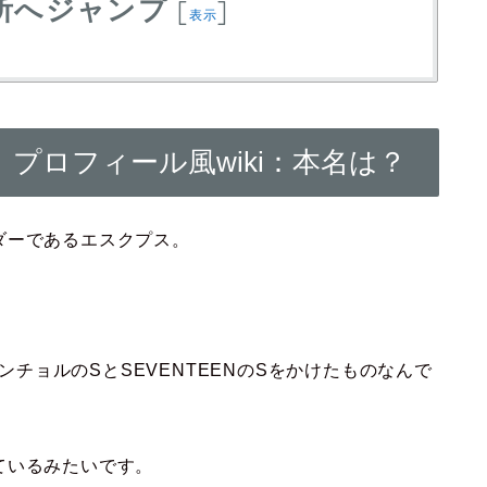
所へジャンプ
[
]
表示
）プロフィール風wiki：本名は？
ダーであるエスクプス。
スンチョルのSとSEVENTEENのSをかけたものなんで
ているみたいです。