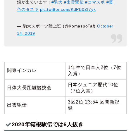
録が出ています！
#駒大
#出雲駅伝
#コマスポ
#藤
色のタスキ
pic.twitter.com/KdPB0ZI7yk
— 駒大スポーツ陸上班 (@KomaspoTaf)
October
14, 2019
1年生で日本人2位（7位
関東インカレ
入賞）
日本ジュニア歴代10位
日体大長距離競技会
（7位入賞）
3区2位 23:54 区間新記
出雲駅伝
録
2020年箱根駅伝では6人抜き