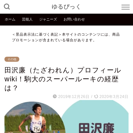
ゆるぴっく
ホーム
芸能人
ジャニーズ
お問い合わせ
＜景品表示法に基づく表記＞本サイトのコンテンツには、商品
プロモーションが含まれている場合があります。
その他
田沢廉（たざわれん）プロフィール
wiki！駒大のスーパールーキの経歴
は？
2019年12月26日
/
2020年3月24日