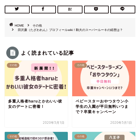
HOME
その他
田沢廉（たざわれん）プロフィールwiki！駒大のスーパールーキの経歴は？
よく読まれている記事
その他
その他
多重人格者haruとかわいい彼
ベビースターおやつタウン小
女のデートに密着！
学生の入園が平日無料いつま
で？卒業キャンペーン
2020年5月1日
2020年5月1日
その他
その他