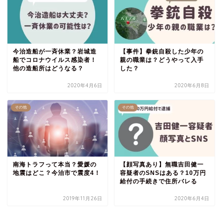
今治造船が一斉休業？岩城造
【事件】拳銃自殺した少年の
船でコロナウイルス感染者！
親の職業は？どうやって入手
他の造船所はどうなる？
した？
2020年4月6日
2020年6月8日
その他
その他
南海トラフって本当？愛媛の
【顔写真あり】無職吉田健一
地震はどこ？今治市で震度4！
容疑者のSNSはある？10万円
給付の手続きで住所バレる
2019年11月26日
2020年6月4日