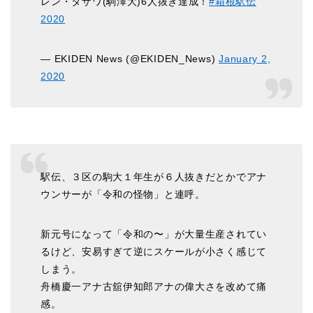
レン・タザワ(駒澤大)6人抜き達成！
#箱根駅伝
2020
— EKIDEN News (@EKIDEN_News)
January 2,
2020
駅伝、３区の駒大１年生が６人抜きだとかでアナ
ウンサーが「令和の怪物」と連呼。
新元号になって「令和の〜」が大量生産されてい
るけど、安易すぎて逆にスケールが小さく感じて
しまう。
舟橋慶一アナ古舘伊知郎アナの偉大さを改めて痛
感。