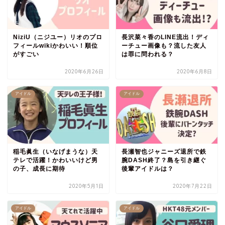
NiziU（ニジユー）リオのプロ
長沢菜々香のLINE流出！ディ
フィールwikiかわいい！順位
ーチュー画像も？流した友人
がすごい
は罪に問われる？
2020年6月26日
2020年6月8日
アイドル
アイドル
稲毛眞生（いなげまうな）天
長瀬智也ジャニーズ退所で鉄
テレで活躍！かわいいけど男
腕DASH終了？島を引き継ぐ
の子、成長に期待
後輩アイドルは？
2020年5月1日
2020年7月22日
アイドル
アイドル