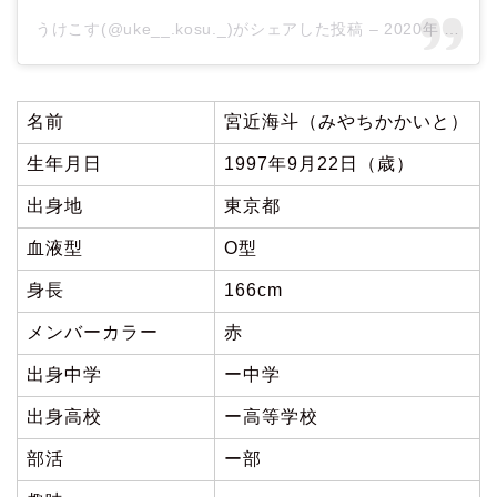
うけこす(@uke__.kosu._)がシェアした投稿
–
2020年 4月月17日午前3時44分PDT
名前
宮近海斗（みやちかかいと）
生年月日
1997年9月22日（歳）
出身地
東京都
血液型
O型
身長
166cm
メンバーカラー
赤
出身中学
ー中学
出身高校
ー高等学校
部活
ー部