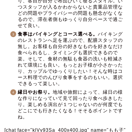
り、各自が自分で布団ひいて寝るスタイル。い
つスタッフが入るかわからないと貴重品管理な
どの問題やプライバシーの問題も懸念がなくな
るので、滞在者側もゆっくり自分ペースで過ご
せて良い。
食事はバイキングとコース選べる。
バイキング
のレストランへ足を運ぶので、配膳スタッフの
無し。お客様も自分の好きなものを好きなだけ
食べられるし、タイミングも選択できるので
楽。そして、食材の無駄も食器の洗いも軽減さ
れて環境にも良い。もっとお子様が小さかった
り、カップルでゆっくりしたい！そんな時はコ
ース料理でのんびり食事をするのもいい。選択
できるって楽しい。
縁日やお祭り。
地域や旅館によって、縁日の様
な作りになっていて見て回ったり食べ歩きした
り。楽しめる演出が１つじゃないのが何度でも
どこにでも行きたくなる！そそるポイントです
ね。
[chat face="klVv93Sa_400x400.jpg" name="もも子"