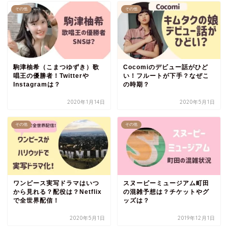
その他
その他
駒津柚希（こまつゆずき）歌
Cocomiのデビュー話がひど
唱王の優勝者！Twitterや
い！フルートが下手？なぜこ
Instagramは？
の時期？
2020年1月14日
2020年5月1日
その他
その他
ワンピース実写ドラマはいつ
スヌーピーミュージアム町田
から見れる？配役は？Netflix
の混雑予想は？チケットやグ
で全世界配信！
ッズは？
2020年5月1日
2019年12月1日