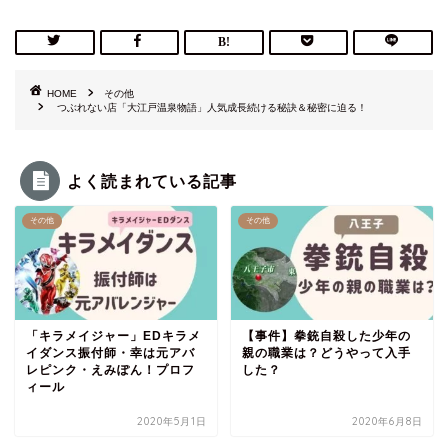
HOME
その他
つぶれない店「大江戸温泉物語」人気成長続ける秘訣＆秘密に迫る！
よく読まれている記事
その他
その他
「キラメイジャー」EDキラメ
【事件】拳銃自殺した少年の
イダンス振付師・幸は元アバ
親の職業は？どうやって入手
レピンク・えみぽん！プロフ
した？
ィール
2020年5月1日
2020年6月8日