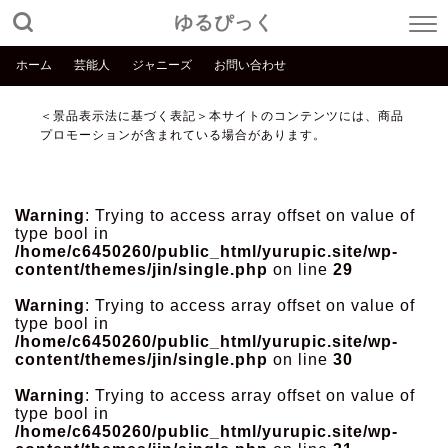
ゆるぴっく
ホーム
芸能人
ジャニーズ
お問い合わせ
＜景品表示法に基づく表記＞本サイトのコンテンツには、商品
プロモーションが含まれている場合があります。
Warning
: Trying to access array offset on value of
type bool in
/home/c6450260/public_html/yurupic.site/wp-
content/themes/jin/single.php
on line
29
Warning
: Trying to access array offset on value of
type bool in
/home/c6450260/public_html/yurupic.site/wp-
content/themes/jin/single.php
on line
30
Warning
: Trying to access array offset on value of
type bool in
/home/c6450260/public_html/yurupic.site/wp-