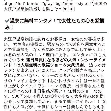
align="left" border="gray" bg="none" style=""]全国の
大江戸温泉物語巡りも楽しそ〜[/chat]
温泉に無料エンタメ！で女性たちの心を鷲掴
み！
大江戸温泉物語に訪れるお客様は、女性のお客様が多
い。 女性客の獲得に、駅からのバス送迎を用意するこ
とで電車旅をしながら気軽にみんなで話して盛り上が
れるのが人気の１つの理由にある。 エンタメに力も入
れている★
連日満員になるほどの人気エンターテイメ
ント！は入場無料の歌謡ショー＆大衆演劇。
追っかけ
ファンが出来るほどに人気。グッズの販売も売上アッ
プには欠かせない。ショーの演者さんへおひねりがわ
りの「レイ」をかける【おひねりタイム】は一番の盛
り上がりタイム！ワンコインで直接、出演者さんの近
くに行けるのも非日常感が高い！ 無料のショーなの
で、500円のレイ購入は抵抗が少なく大多数のお客様
が楽しんで参加している。まるで地下アイドル！！ 女
性にも人気だが、子供にもショーは楽しんでもらえる