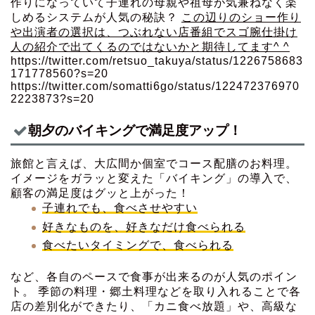
作りになっていて子連れの母親や祖母が気兼ねなく楽
しめるシステムが人気の秘訣？
この辺りのショー作り
や出演者の選択は、つぶれない店番組でスゴ腕仕掛け
人の紹介で出てくるのではないかと期待してます^ ^
https://twitter.com/retsuo_takuya/status/1226758683
171778560?s=20
https://twitter.com/somatti6go/status/122472376970
2223873?s=20
朝夕のバイキングで満足度アップ！
旅館と言えば、大広間か個室でコース配膳のお料理。
イメージをガラッと変えた「バイキング」の導入で、
顧客の満足度はグッと上がった！
子連れでも、食べさせやすい
好きなものを、好きなだけ食べられる
食べたいタイミングで、食べられる
など、各自のペースで食事が出来るのが人気のポイン
ト。 季節の料理・郷土料理などを取り入れることで各
店の差別化ができたり、「カニ食べ放題」や、高級な