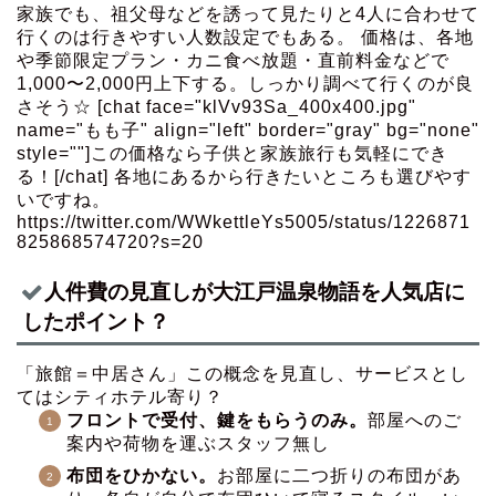
家族でも、祖父母などを誘って見たりと4人に合わせて
行くのは行きやすい人数設定でもある。 価格は、各地
や季節限定プラン・カニ食べ放題・直前料金などで
1,000〜2,000円上下する。しっかり調べて行くのが良
さそう☆ [chat face="klVv93Sa_400x400.jpg"
name="もも子" align="left" border="gray" bg="none"
style=""]この価格なら子供と家族旅行も気軽にでき
る！[/chat] 各地にあるから行きたいところも選びやす
いですね。
https://twitter.com/WWkettleYs5005/status/1226871
825868574720?s=20
人件費の見直しが大江戸温泉物語を人気店に
したポイント？
「旅館＝中居さん」この概念を見直し、サービスとし
てはシティホテル寄り？
フロントで受付、鍵をもらうのみ。
部屋へのご
案内や荷物を運ぶスタッフ無し
布団をひかない。
お部屋に二つ折りの布団があ