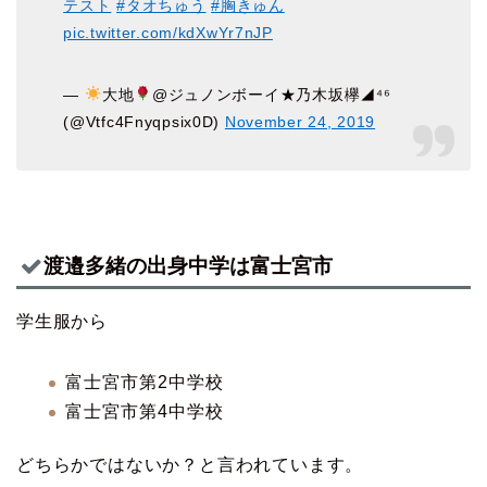
テスト
#タオちゅう
#胸きゅん
pic.twitter.com/kdXwYr7nJP
—
大地
@ジュノンボーイ★乃木坂欅◢⁴⁶
(@Vtfc4Fnyqpsix0D)
November 24, 2019
渡邉多緒の出身中学は富士宮市
学生服から
富士宮市第2中学校
富士宮市第4中学校
どちらかではないか？と言われています。