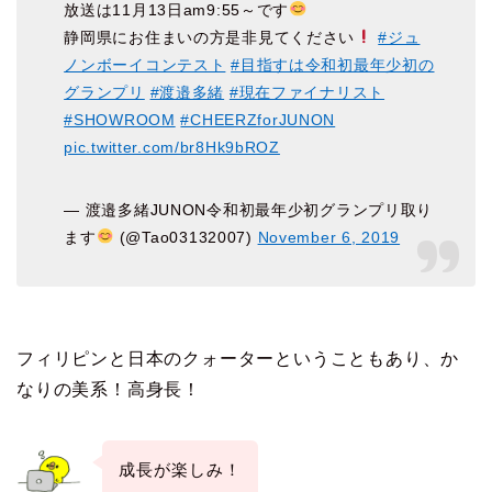
放送は11月13日am9:55～です
静岡県にお住まいの方是非見てください
#ジュ
ノンボーイコンテスト
#目指すは令和初最年少初の
グランプリ
#渡邉多緒
#現在ファイナリスト
#SHOWROOM
#CHEERZforJUNON
pic.twitter.com/br8Hk9bROZ
— 渡邉多緒JUNON令和初最年少初グランプリ取り
ます
(@Tao03132007)
November 6, 2019
フィリピンと日本のクォーターということもあり、か
なりの美系！高身長！
成長が楽しみ！