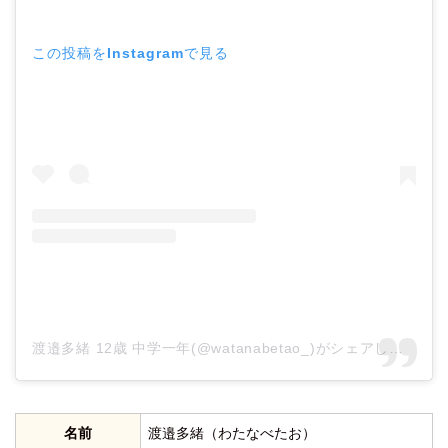
この投稿をInstagramで見る
渡邉多緒 12歳 中学一年(@watanabetao_)がシェアした投稿
名前
渡邉多緒（わたなべたお）