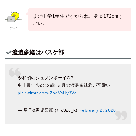
まだ中学1年生ですからね。身長172cmす
ごい。
ぴっく
渡邉多緒はバスケ部
令和初のジュノンボーイGP
史上最年少の12歳8ヵ月の渡邉多緒君が可愛い
pic.twitter.com/ZoqVxUy3Vq
— 男子&男児図鑑 (@c3zu_k)
February 2, 2020