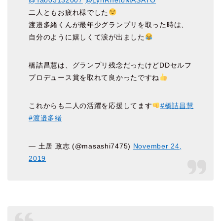
@Tao03132007
@LyriRhetoMASATO
二人ともお疲れ様でした
渡邉多緒くんが最年少グランプリを取った時は、
自分のように嬉しくて涙が出ました
橋詰昌慧は、グランプリ残念だったけどDDセルフ
プロデュース賞を取れて良かったですね
これからも二人の活躍を応援してます
#橋詰昌慧
#渡邉多緒
— 土居 政志 (@masashi7475)
November 24,
2019