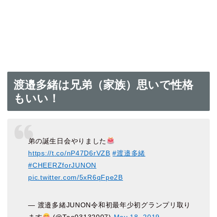
渡邉多緒は兄弟（家族）思いで性格
もいい！
弟の誕生日会やりました
https://t.co/nP47D6rVZB
#渡邉多緒
#CHEERZforJUNON
pic.twitter.com/5xR6qFpe2B
— 渡邉多緒JUNON令和初最年少初グランプリ取り