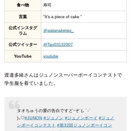
食べ物
寿司
言葉
“It’s a piece of cake ”
公式インスタグ
＠watanabetao_
ラム
公式ツイッター
@Tao03132007
YouTube
youtube
渡邉多緒さんはジュノンスーパーボーイコンテストで
学生服を着ていました。
タオちゅうの愛の告白ですどｰぞ (꜆ ˙-˙
)꜆♡
#JUNON
#ジュノン
#ジュノンボーイ
#ジュノ
ンボーイコンテスト
#第32回ジュノンボーイコン