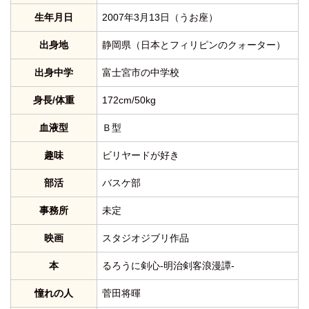
生年月日
2007年3月13日（うお座）
出身地
静岡県（日本とフィリピンのクォーター）
出身中学
富士宮市の中学校
身長/体重
172cm/50kg
血液型
Ｂ型
趣味
ビリヤードが好き
部活
バスケ部
事務所
未定
映画
スタジオジブリ作品
本
るろうに剣心-明治剣客浪漫譚-
憧れの人
菅田将暉