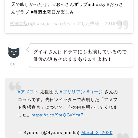
天で眩しかったぜ。 #おっさんずラブinthesky #おっさ
んずラブ #毎週土曜日が楽しみ
杉浦大毅
(@daiki_brillian)がシェアした投稿 –
2019年11月月6日午後6時36分PST
ダイキさんはドラマにも出演しているので
俳優の道もそのままありますよね！
もも子
#アメフト
応援団長
#ブリリアン
#コージ
さんの
コラムです。先日ツイッターで表明した「アメフ
ト復帰宣言」について、心の内を明かしてくれま
した。
https://t.co/9teQGyYYa7
— 4years. (@4years_media)
March 2, 2020