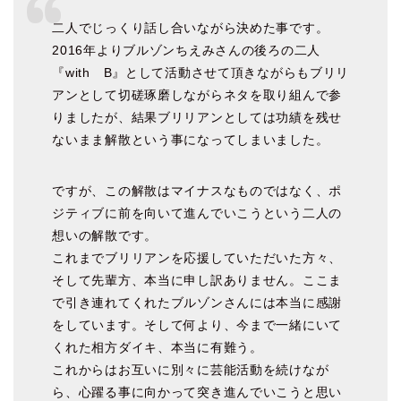
二人でじっくり話し合いながら決めた事です。
2016年よりブルゾンちえみさんの後ろの二人
『with B』として活動させて頂きながらもブリリ
アンとして切磋琢磨しながらネタを取り組んで参
りましたが、結果ブリリアンとしては功績を残せ
ないまま解散という事になってしまいました。
ですが、この解散はマイナスなものではなく、ポ
ジティブに前を向いて進んでいこうという二人の
想いの解散です。
これまでブリリアンを応援していただいた方々、
そして先輩方、本当に申し訳ありません。ここま
で引き連れてくれたブルゾンさんには本当に感謝
をしています。そして何より、今まで一緒にいて
くれた相方ダイキ、本当に有難う。
これからはお互いに別々に芸能活動を続けなが
ら、心躍る事に向かって突き進んでいこうと思い