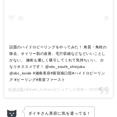
話題のハイドロピーリングをやってみた！ 角質・角栓の
除去、オイリー肌の改善、毛穴収縮などなどいいことし
かない。 施術も優しく吸引してくれて気持ちいい。 か
なりオススメです！ @sbc_south_shinjuku
@sbc_koide #湘南美容#新宿南口院#ハイドロピーリン
グ #ピーリング#美容ファースト
杉浦大毅
(@daiki_brillian)がシェアした投稿 –
2020年 3月月6日午前12時48分PST
ダイキさん美容に気を遣ってる！