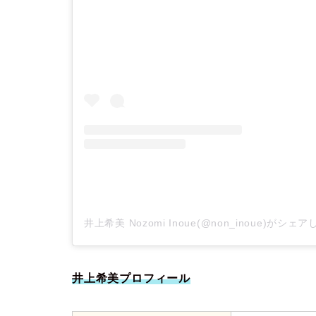
井上希美 Nozomi Inoue(@non_inoue)がシェ
井上希美プロフィール