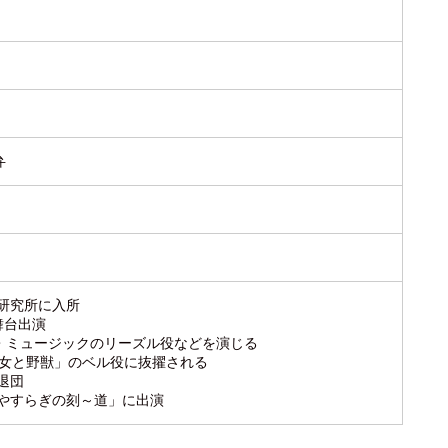
弁
季研究所に入所
舞台出演
・ミュージックのリーズル役などを演じる
「美女と野獣」のベル役に抜擢される
季退団
「やすらぎの刻～道」に出演