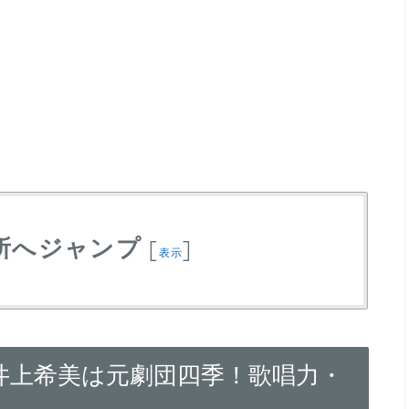
所へジャンプ
[
]
表示
井上希美は元劇団四季！歌唱力・