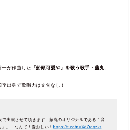
裕一が作曲した
「船頭可愛や」を歌う歌手・藤丸
。
四季出身で歌唱力は文句なし！
丸役で出演させて頂きます！藤丸のオリジナルである＂音
ら」。…なんて！愛おしい！
https://t.co/nVXdOdqzkr