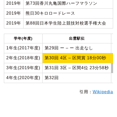
2019年
第73回香川丸亀国際ハーフマラソン
2019年
熊日30キロロードレース
2019年
第88回日本学生陸上競技対校選手権大会
学年(年度)
出雲駅伝
1年生(2017年度)
第29回 ー – ー 出走なし
第
2年生(2018年度)
第30回 4区 – 区間賞 18分00秒
第
3年生(2019年度)
第31回 3区 – 区間4位 23分58秒
第
4年生(2020年度)
第32回
第
引用：
Wikipedia