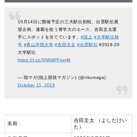
10月14日に開催予定の三大駅伝初戦、出雲駅伝展
望企画、連覇を狙う青学大のエース、吉田圭太選
手にスポットを当てています。
#陸上
#大学駅伝秋
号
#青山学院大学
#吉田圭太
#出雲駅伝
#2019-20
大学駅伝
https://t.co/5fWMPFtoyM
— 陸マガ(陸上競技マガジン) (@rikumaga)
October 11, 2019
吉田圭太 （よしだけい
名前
た）