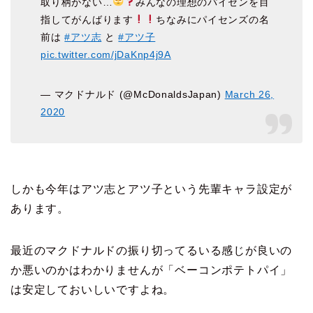
取り柄がない…
みんなの理想のパイセンを目
指してがんばります
ちなみにパイセンズの名
前は
#アツ志
と
#アツ子
pic.twitter.com/jDaKnp4j9A
— マクドナルド (@McDonaldsJapan)
March 26,
2020
しかも今年はアツ志とアツ子という先輩キャラ設定が
あります。
最近のマクドナルドの振り切ってるいる感じが良いの
か悪いのかはわかりませんが「ベーコンポテトパイ」
は安定しておいしいですよね。