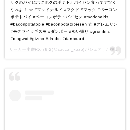
サクのパイにホクホクのポテト♪ パイセン食ってアツく
なれよ！ ☆ #マクドナルド #マクド #マック #ベーコン
ポテトパイ #ベーコンポテトパイセン #mcdonalds
#baconpotatopie #baconpotatopiesen ☆ #グレムリン
#モグワイ #ギズモ #ダンボー #ぬい撮り #gremlins
#mogwai #gizmo #danbo #danboard
サッカー小僧RX-78-2
(@soccer_kozo)がシェアした投稿 –
2