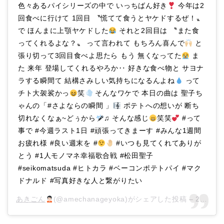
色々あるパイシリーズの中で いっちばん好き
今年は2
回食べに行けて 1回目 〝慌てて食うとヤケドするぜ！〟
で ほんまに上顎ヤケドした
それと2回目は 〝また食
ってくれるよな？〟 って言われて もちろん喜んで
と
張り切って3回目食べよ思たら もう 無くなってた
ま
た 来年 登場してくれるやろか‥ 好きな食べ物と サヨナ
ラする瞬間て 結構さみしい気持ちになるんよね
って
チト大袈裟かっ
笑
そんなワケで 本日の曲は 聖子ち
ゃんの「#さよならの瞬間 」
ポテトへの想いが 断ち
切れなくなぁ~どぅから
♫ そんな感じ
笑笑
#って
事で #今週ラスト1日 #頑張ってきまーす #みんな1週間
お疲れ様 #良い週末を #
#いつも見てくれてありが
とう #1人モノマネ幸福歌合戦 #松田聖子
#seikomatsuda #ヒトカラ #ベーコンポテトパイ #マク
ドナルド #写真好きな人と繋がりたい
あきごん
(@amechanageyoka)がシェアした投稿 –
2019年 6月月14日午後3時09分PDT