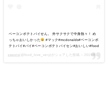
ベーコンポテトパイせん。 外サクサクで中身熱々！ め
っちゃおいしかった
#マック#mcdonalds#ベーコンポ
テトパイ#パイ#ベーコンポテトパイセン#おいしい#food
sweets
(@food_love_very)がシェアした投稿 –
2019年 5月月2日午前3時07分PDT