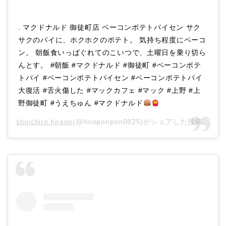
. マクドナルド 御徒町店 ベーコンポテトパイセン サク
サクのパイに、ホクホクのポテト。 気持ち程度にベーコ
ン。 朝飯食いっぱぐれてのこいつで、土曜日を乗り切ら
んとす。 #朝飯 #マクドナルド #御徒町 #ベーコンポテ
トパイ #ベーコンポテトパイセン #ベーコンポテトパイ
大復活 #舌火傷した #マックカフェ #マック #上野 #上
野御徒町 #うえちゅん #マクドナルド
shoichiro hirano
(@hiroponpon0825)がシェアした投稿 –
20