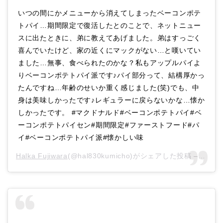
いつの間にかメニューから消えてしまったベーコンポテ
トパイ…期間限定で復活したとのことで、ネットニュー
スに出たときに、弟に教えてあげました。弟はすっごく
喜んでいたけど、家の近くにマックがない…と嘆いてい
ました…無事、食べられたのかな？私もアップルパイよ
りベーコンポテトパイ派です♪パイ部分って、結構厚かっ
たんですね…年齢のせいか重く感じました(笑)でも、中
身は美味しかったです♪レギュラーに戻らないかな…懐か
しかったです。 #マクドナルド#ベーコンポテトパイ#ベ
ーコンポテトパイセン#期間限定#ファーストフード#パ
イ#ベーコンポテトパイ派#懐かしい味
Halka Fujiwara
(@hal830kumicho)がシェアした投稿 –
2019