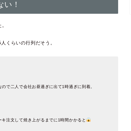
ない！
た。
15人くらいの行列だそう。
なので二人で会社お昼過ぎに出て1時過ぎに到着。
ーキ注文して焼き上がるまでに1時間かかると