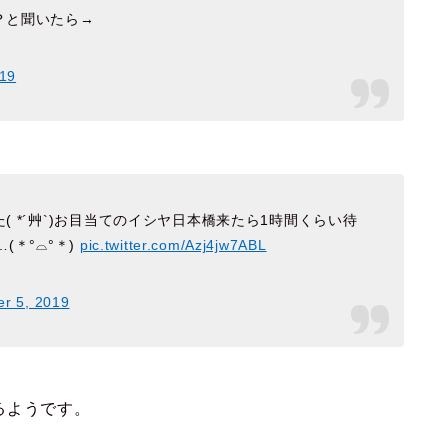
？と聞いたら→
019
 *´艸`)お目当てのイシヤ日本橋来たら1時間くらい待
(＊°⌓°＊)
pic.twitter.com/Azj4jw7ABL
er 5, 2019
るようです。