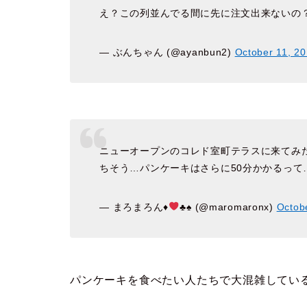
え？この列並んでる間に先に注文出来ないの
— ぶんちゃん (@ayanbun2)
October 11, 2
ニューオープンのコレド室町テラスに来てみた(
ちそう…パンケーキはさらに50分かかるって…
— まろまろん
♦️
♣️
♠️
(@maromaronx)
Octob
パンケーキを食べたい人たちで大混雑してい