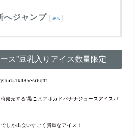
所へジャンプ
[
]
表示
ース”豆乳入りアイス数量限定
gshid=1k485esr6qfft
同時発売する”黒ごまアボカドバナナジュースアイスバ
合でしか出会いすごく貴重なアイス！