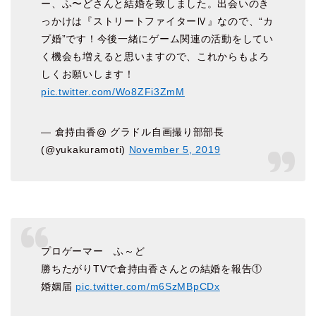
ー、ふ〜どさんと結婚を致しました。出会いのき
っかけは『ストリートファイターⅣ』なので、“カ
プ婚”です！今後一緒にゲーム関連の活動をしてい
く機会も増えると思いますので、これからもよろ
しくお願いします！
pic.twitter.com/Wo8ZFi3ZmM
— 倉持由香@ グラドル自画撮り部部長
(@yukakuramoti)
November 5, 2019
プロゲーマー ふ～ど
勝ちたがりTVで倉持由香さんとの結婚を報告①
婚姻届
pic.twitter.com/m6SzMBpCDx