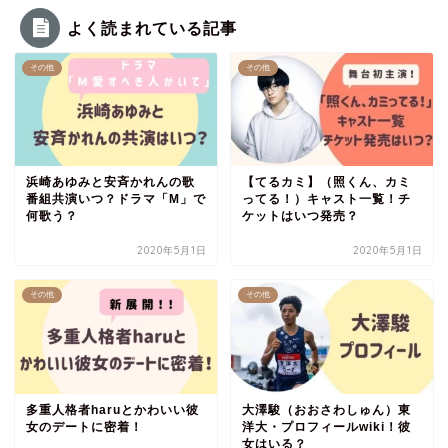
よく読まれている記事
その他
その他
浜崎あゆみと安斉かれんの歌
【てるカミ】（照くん、カミ
番組共演いつ？ドラマ「M」で
ってる！）キャスト一覧！チ
何歌う？
ケットはいつ発売？
2020年5月1日
2020年5月1日
その他
その他
多重人格者haruとかわいい彼
大澤駿（おおさわしゅん）東
女のデートに密着！
洋大・プロフィールwiki！彼
女はいる？