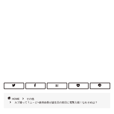
HOME
その他
カプ婚って？ふ～ど×倉持由香が誕生日の前日に電撃入籍！なれそめは？