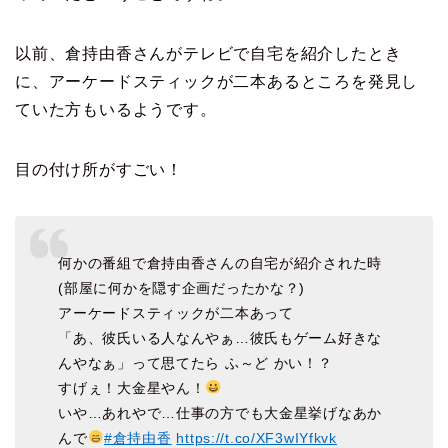
以前、倉持由香さんがテレビで自宅を紹介したとき
に、アーケードスティックが二本あるところを発見し
ていた方もいるようです。
目の付け所がすごい！
何かの番組で倉持由香さんの自宅が紹介された時
(部屋に何かを隠す企画だったかな？)
アーケードスティックが二本あって
「あ、彼氏いる人なんやぁ…彼氏もゲーム好きな
んやなぁ」って思てたら ふ～ど かい！？
すげぇ！大金星やん！
いや…あれやで…仕事の方でも大金星挙げなあか
んで
#倉持由香
https://t.co/XF3wIYfkvk