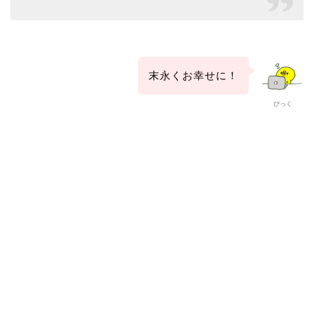
末永くお幸せに！
ぴっく