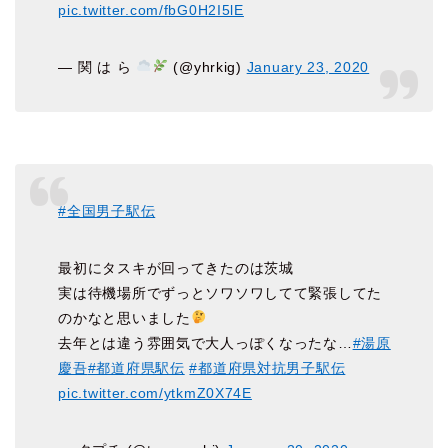
pic.twitter.com/fbG0H2I5lE
— 関 は ら
(@yhrkig)
January 23, 2020
#全国男子駅伝
最初にタスキが回ってきたのは茨城
実は待機場所でずっとソワソワしてて緊張してた
のかなと思いました
去年とは違う雰囲気で大人っぽくなったな…
#湯原
慶吾
#都道府県駅伝
#都道府県対抗男子駅伝
pic.twitter.com/ytkmZ0X74E