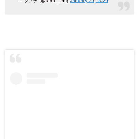
— タプチ (@tapu__chi)
January 20, 2020