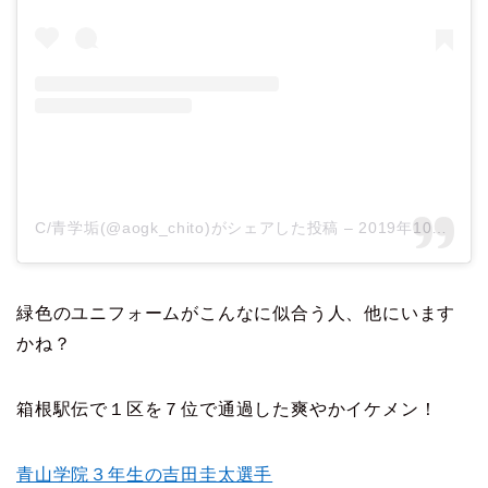
C/青学垢(@aogk_chito)がシェアした投稿
–
2019年10月月16日午前2時52分PDT
緑色のユニフォームがこんなに似合う人、他にいます
かね？
箱根駅伝で１区を７位で通過した爽やかイケメン！
青山学院３年生の吉田圭太選手