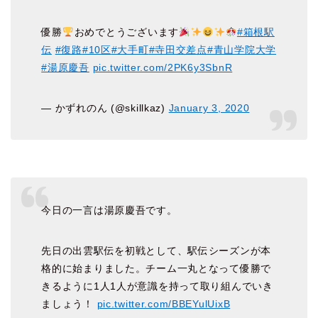
優勝
おめでとうございます
#箱根駅
伝
#復路
#10区
#大手町
#寺田交差点
#青山学院大学
#湯原慶吾
pic.twitter.com/2PK6y3SbnR
— かずれのん (@skillkaz)
January 3, 2020
今日の一言は湯原慶吾です。
先日の出雲駅伝を初戦として、駅伝シーズンが本
格的に始まりました。チーム一丸となって優勝で
きるように1人1人が意識を持って取り組んでいき
ましょう！
pic.twitter.com/BBEYulUixB