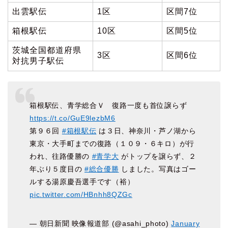
出雲駅伝
1区
区間7位
箱根駅伝
10区
区間5位
茨城全国都道府県
3区
区間6位
対抗男子駅伝
箱根駅伝、青学総合Ｖ 復路一度も首位譲らず
https://t.co/GuE9lezbM6
第９６回
#箱根駅伝
は３日、神奈川・芦ノ湖から
東京・大手町までの復路（１０９・６キロ）が行
われ、往路優勝の
#青学大
がトップを譲らず、２
年ぶり５度目の
#総合優勝
しました。写真はゴー
ルする湯原慶吾選手です（裕）
pic.twitter.com/HBnhh8QZGc
— 朝日新聞 映像報道部 (@asahi_photo)
January