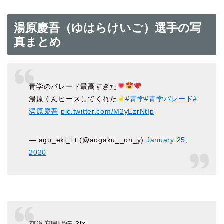
湯原慶吾（ゆはらけいご）選手の写
真まとめ
青学のパレード最高すぎた
湯原くんピースしてくれた︎︎︎︎
#青学
#青学パレード
#
湯原慶吾
pic.twitter.com/M2yEzrNtIp
— agu_eki_i.t (@aogaku__on_y)
January 25,
2020