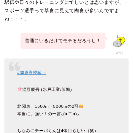
駅伝や日々のトレーニングに忙しいとは思いますが、
スポーツ選手って草食に見えて肉食が多いんですよ
ね・・・。
普通にいるだけでモテるだろうし！
ぴっく
#関東高校陸上
湯原慶吾 (水戸工業/茨城)
北関東、1500m・5000mの2冠
本当に、強い！の一言⸜(●˙°˙●)⸝
ちなみにチーバくんは4体目らしい（笑）