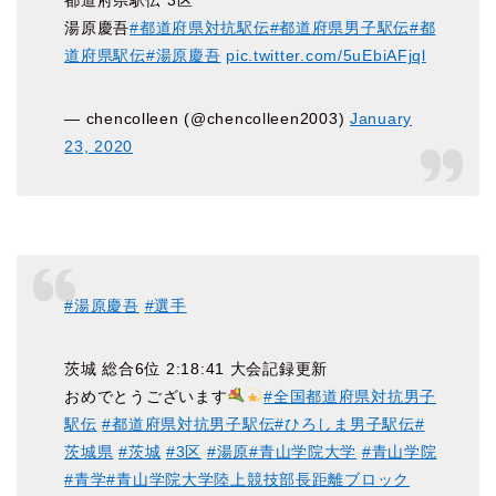
都道府県駅伝 3区
湯原慶吾
#都道府県対抗駅伝
#都道府県男子駅伝
#都
道府県駅伝
#湯原慶吾
pic.twitter.com/5uEbiAFjql
— chencolleen (@chencolleen2003)
January
23, 2020
#湯原慶吾
#選手
茨城 総合6位 2:18:41 大会記録更新
おめでとうございます
#全国都道府県対抗男子
駅伝
#都道府県対抗男子駅伝
#ひろしま男子駅伝
#
茨城県
#茨城
#3区
#湯原
#青山学院大学
#青山学院
#青学
#青山学院大学陸上競技部長距離ブロック