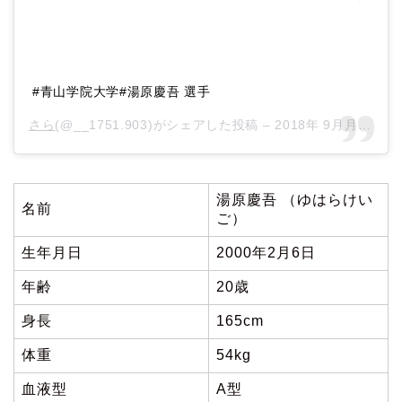
#青山学院大学#湯原慶吾 選手
さら
(@__1751.903)がシェアした投稿 –
2018年 9月月23日午前4時31分PDT
湯原慶吾 （ゆはらけい
名前
ご）
生年月日
2000年2月6日
年齢
20歳
身長
165cm
体重
54kg
血液型
A型