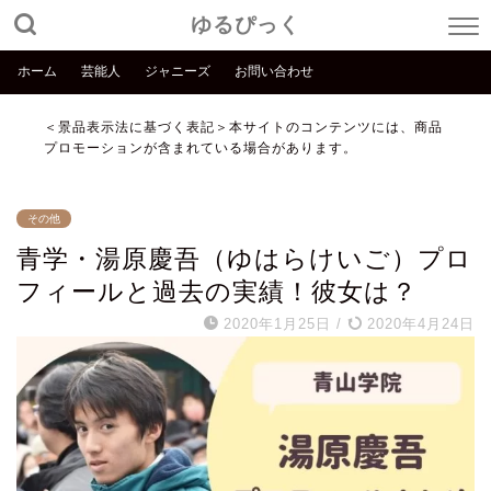
ゆるぴっく
ホーム
芸能人
ジャニーズ
お問い合わせ
＜景品表示法に基づく表記＞本サイトのコンテンツには、商品
プロモーションが含まれている場合があります。
その他
青学・湯原慶吾（ゆはらけいご）プロ
フィールと過去の実績！彼女は？
2020年1月25日
/
2020年4月24日